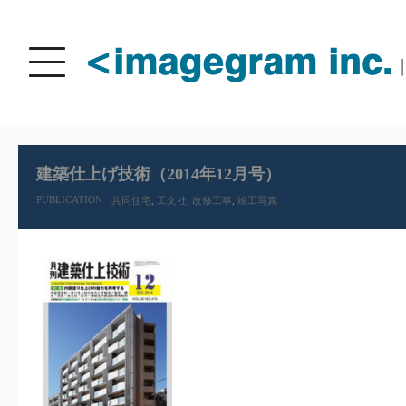
Navigation
Menu
Toggle
建築仕上げ技術（2014年12月号）
PUBLICATION
共同住宅
,
工文社
,
改修工事
,
竣工写真