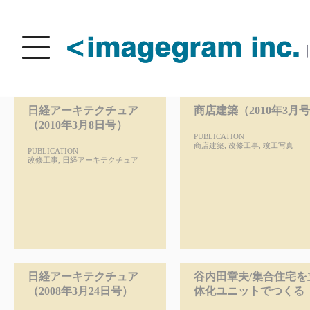
Navigation
Menu
Toggle
日経アーキテクチュア
商店建築（2010年3月
（2010年3月8日号）
PUBLICATION
商店建築
,
改修工事
,
竣工写真
PUBLICATION
改修工事
,
日経アーキテクチュア
日経アーキテクチュア
谷内田章夫/集合住宅を
（2008年3月24日号）
体化ユニットでつくる