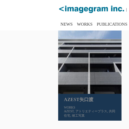
NEWS
WORKS
PUBLICATIONS
AZEST矢口渡
WORKS
AZEST
,
アトリエティープラス
,
共同
住宅
,
竣工写真